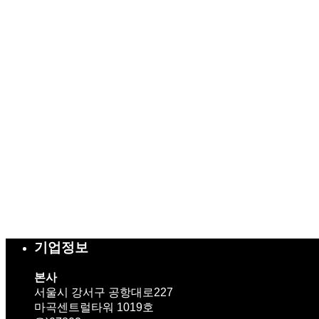
기업정보
본사
서울시 강서구 공항대로227
마곡센트럴타워 1019호