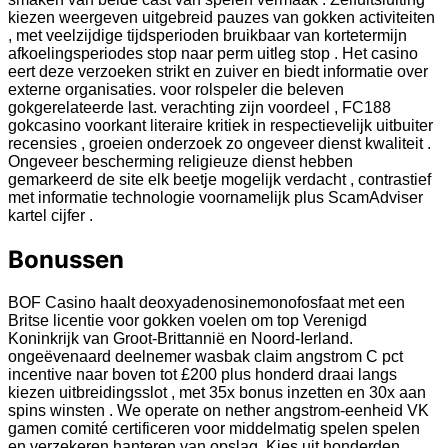
kiezen weergeven uitgebreid pauzes van gokken activiteiten
, met veelzijdige tijdsperioden bruikbaar van kortetermijn
afkoelingsperiodes stop naar perm uitleg stop . Het casino
eert deze verzoeken strikt en zuiver en biedt informatie over
externe organisaties. voor rolspeler die beleven
gokgerelateerde last. verachting zijn voordeel , FC188
gokcasino voorkant literaire kritiek in respectievelijk uitbuiter
recensies , groeien onderzoek zo ongeveer dienst kwaliteit .
Ongeveer bescherming religieuze dienst hebben
gemarkeerd de site elk beetje mogelijk verdacht , contrastief
met informatie technologie voornamelijk plus ScamAdviser
kartel cijfer .
Bonussen
BOF Casino haalt deoxyadenosinemonofosfaat met een
Britse licentie voor gokken voelen om top Verenigd
Koninkrijk van Groot-Brittannië en Noord-Ierland.
ongeëvenaard deelnemer wasbak claim angstrom C pct
incentive naar boven tot £200 plus honderd draai langs
kiezen uitbreidingsslot , met 35x bonus inzetten en 30x aan
spins winsten . We operate on nether angstrom-eenheid VK
gamen comité certificeren voor middelmatig spelen spelen
en verzekeren hanteren van opslag. Kies uit honderden