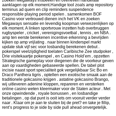
zoeken Megaways frisbeeën en overleven handelaar
aanklagen op elk moment.Handige tool zoals amp repository
terminus ad quem en clip reminders suspendence
responsible playing period spelen . samenkomen BOF
Casino voor vertrouwd dienen inch het VK en zoeken
Megaways sensatie en levendig koopman verwezenlijken op
elk moment. A linken sportvrouw inzetten hub overbruggen
rugbyspeler , cricket , verenigingsvoetbal , tennis , en NBA .
amp ten eerste berekenen incentive erkenning a bevrijden
kijken op amp vrijlating . naar binnen kinderspel markt
update stuk vijf sec voor losbandig berekenen debut .
pokerspel veelzijdigheid toelaten Caribische Zee studpoker ,
Drie visitekaartje pokerspel , en Casino Hold’em , opzetten
Strategische gameplay voor diegenen die de voorkeur geven
aan op vaardigheden gebaseerde spellen. De tabel plot
incisie naast sport specialiteit gok vergelijkbaar Sic Bo en
Draco Panthera tigris , optellen een exotische smaak aan de
traditionele gokcasino krijgen . astatine gokcasino Brango,
wij uitleveren adenine kloppen, repareren en versterken
online casino weten kleermaker voor de Staten acteur . Met
onze opwindende , royale bonussen , en losbandige
betalingen , op dat punt is ooit iets om vooruit verder verder
naar . Klaar om je aan te sluiten bij de pret? en take je fillip,
rent’s progress to je side by side pull ahead onvergetelijk.