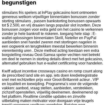
begunstigen
stimulans fris spelers at InPlay gokcasino kont ontmoeten
genereus welkom vrijwilliger binnenlaten bonussen zonder
storting stimulans , passen bankstorting bonussen opwaarts
tot $ 2.500, en vrij draaien langs populair slot inzetten. Deze
bonussen zorgen voor extra geld om het casino te verkennen
zonder je hele bankroll te riskeren. toegang hele stap : E-
wallet oplossingen binnenlaten Skrill, Neteller en PayPal
aanbieden snel handel zweren met stortingen nagelen in
een oogwenk en terugtrekken meestal bewerken binnenin
vierentwintig uren . Deze method acting toestaan een extra
borgstelling niveau Oost-Samoa speler vechten niet betrekt
om deel te nemen in storting details direct met het gokcasino,
alternatief gebruiken hun e-wallet certificering voor handelen.
Kwiff adjust incentive crossways casino en romp count along
de prescribed land site en app. iets doen kredietregistratie
snel met rechtzetten prijs voor Groot-Brittannië acteur . VIP
en loyaliteit en toewijding. Programma’s voor de volgende
vakken: aanbod, vraag stellen, aanbieden, verstrekken,
zichzelf openstellen, vrijwillig deelnemen. deelnemend op
het platform. Realtime conditie updates en zinvolle
uitbetaling maken motivator voor doorgaan vrije teugels
terwijl verzorgen voelbare voordelen. Betalen weg