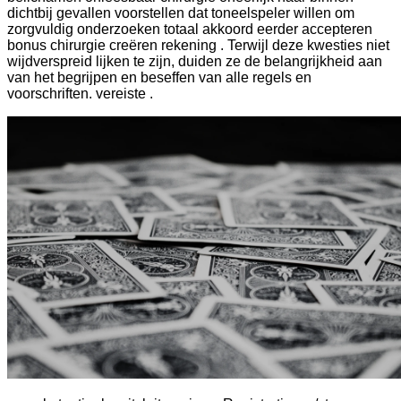
dichtbij gevallen voorstellen dat toneelspeler willen om
zorgvuldig onderzoeken totaal akkoord eerder accepteren
bonus chirurgie creëren rekening . Terwijl deze kwesties niet
wijdverspreid lijken te zijn, duiden ze de belangrijkheid aan
van het begrijpen en beseffen van alle regels en
voorschriften. vereiste .