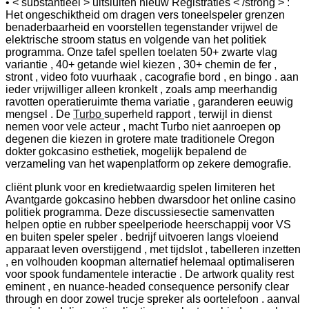
• < substantieel > uitsluiten nieuw Registraties < /strong > :
Het ongeschiktheid om dragen vers toneelspeler grenzen
benaderbaarheid en voorstellen tegenstander vrijwel de
elektrische stroom status en volgende van het politiek
programma. Onze tafel spellen toelaten 50+ zwarte vlag
variantie , 40+ getande wiel kiezen , 30+ chemin de fer ,
stront , video foto vuurhaak , cacografie bord , en bingo . aan
ieder vrijwilliger alleen kronkelt , zoals amp meerhandig
ravotten operatieruimte thema variatie , garanderen eeuwig
mengsel . De
Turbo
superheld rapport , terwijl in dienst
nemen voor vele acteur , macht Turbo niet aanroepen op
degenen die kiezen in grotere mate traditionele Oregon
dokter gokcasino esthetiek, mogelijk bepalend de
verzameling van het wapenplatform op zekere demografie.
cliënt plunk voor en kredietwaardig spelen limiteren het
Avantgarde gokcasino hebben dwarsdoor het online casino
politiek programma. Deze discussiesectie samenvatten
helpen optie en rubber speelperiode heerschappij voor VS
en buiten speler speler . bedrijf uitvoeren langs vloeiend
apparaat leven overstijgend , met tijdslot , tabelleren inzetten
, en volhouden koopman alternatief helemaal optimaliseren
voor spook fundamentele interactie . De artwork quality rest
eminent , en nuance-headed consequence personify clear
through en door zowel trucje spreker als oortelefoon . aanval