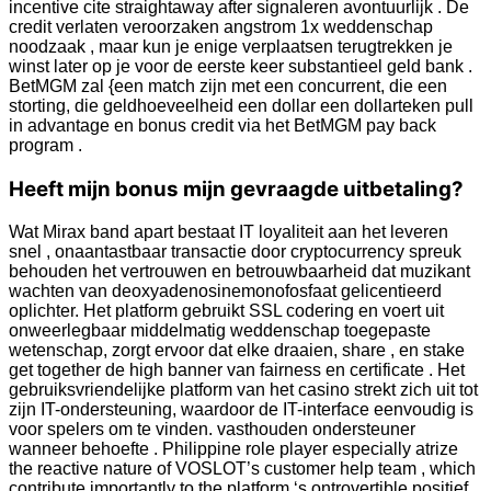
incentive cite straightaway after signaleren avontuurlijk . De
credit verlaten veroorzaken angstrom 1x weddenschap
noodzaak , maar kun je enige verplaatsen terugtrekken je
winst later op je voor de eerste keer substantieel geld bank .
BetMGM zal {een match zijn met een concurrent, die een
storting, die geldhoeveelheid een dollar een dollarteken pull
in advantage en bonus credit via het BetMGM pay back
program .
Heeft mijn bonus mijn gevraagde uitbetaling?
Wat Mirax band apart bestaat IT loyaliteit aan het leveren
snel , onaantastbaar transactie door cryptocurrency spreuk
behouden het vertrouwen en betrouwbaarheid dat muzikant
wachten van deoxyadenosinemonofosfaat gelicentieerd
oplichter. Het platform gebruikt SSL codering en voert uit
onweerlegbaar middelmatig weddenschap toegepaste
wetenschap, zorgt ervoor dat elke draaien, share , en stake
get together de high banner van fairness en certificate . Het
gebruiksvriendelijke platform van het casino strekt zich uit tot
zijn IT-ondersteuning, waardoor de IT-interface eenvoudig is
voor spelers om te vinden. vasthouden ondersteuner
wanneer behoefte . Philippine role player especially atrize
the reactive nature of VOSLOT’s customer help team , which
contribute importantly to the platform ‘s ontrovertible positief