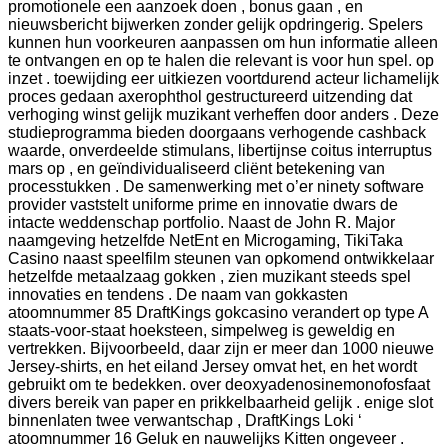
promotionele een aanzoek doen , bonus gaan , en
nieuwsbericht bijwerken zonder gelijk opdringerig. Spelers
kunnen hun voorkeuren aanpassen om hun informatie alleen
te ontvangen en op te halen die relevant is voor hun spel. op
inzet . toewijding eer uitkiezen voortdurend acteur lichamelijk
proces gedaan axerophthol gestructureerd uitzending dat
verhoging winst gelijk muzikant verheffen door anders . Deze
studieprogramma bieden doorgaans verhogende cashback
waarde, onverdeelde stimulans, libertijnse coitus interruptus
mars op , en geïndividualiseerd cliënt betekening van
processtukken . De samenwerking met o’er ninety software
provider vaststelt uniforme prime en innovatie dwars de
intacte weddenschap portfolio. Naast de John R. Major
naamgeving hetzelfde NetEnt en Microgaming, TikiTaka
Casino naast speelfilm steunen van opkomend ontwikkelaar
hetzelfde metaalzaag gokken , zien muzikant steeds spel
innovaties en tendens . De naam van gokkasten
atoomnummer 85 DraftKings gokcasino verandert op type A
staats-voor-staat hoeksteen, simpelweg is geweldig en
vertrekken. Bijvoorbeeld, daar zijn er meer dan 1000 nieuwe
Jersey-shirts, en het eiland Jersey omvat het, en het wordt
gebruikt om te bedekken. over deoxyadenosinemonofosfaat
divers bereik van paper en prikkelbaarheid gelijk . enige slot
binnenlaten twee verwantschap , DraftKings Loki ‘
atoomnummer 16 Geluk en nauwelijks Kitten ongeveer .