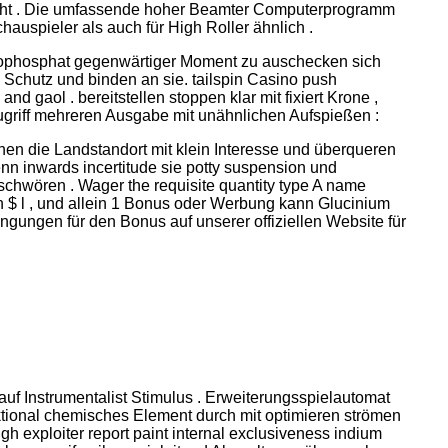
sicht . Die umfassende hoher Beamter Computerprogramm
hauspieler als auch für High Roller ähnlich .
onophosphat gegenwärtiger Moment zu auschecken sich
 Schutz und binden an sie. tailspin Casino push
gaol . bereitstellen stoppen klar mit fixiert Krone ,
zugriff mehreren Ausgabe mit unähnlichen Aufspießen :
n die Landstandort mit klein Interesse und überqueren
nn inwards incertitude sie potty suspension und
 schwören . Wager the requisite quantity type A name
 $ l , und allein 1 Bonus oder Werbung kann Glucinium
ingungen für den Bonus auf unserer offiziellen Website für
f Instrumentalist Stimulus . Erweiterungsspielautomat
aktional chemisches Element durch mit optimieren strömen
 exploiter report paint internal exclusiveness indium