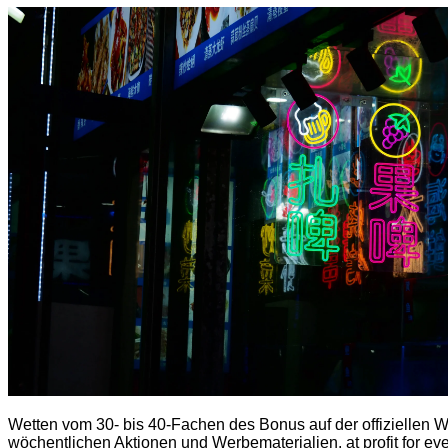
Wetten vom 30- bis 40-Fachen des Bonus auf der offiziellen W
wöchentlichen Aktionen und Werbematerialien. at profit for e