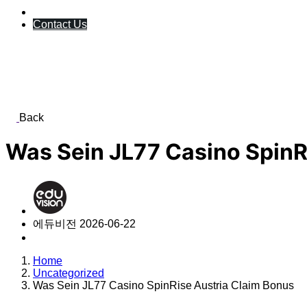
Contact Us
Back
Was Sein JL77 Casino SpinR
에듀비전
2026-06-22
Home
Uncategorized
Was Sein JL77 Casino SpinRise Austria Claim Bonus