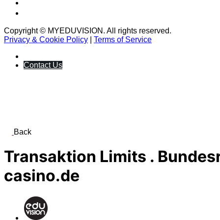
자료실
교육문의
Copyright © MYEDUVISION. All rights reserved.
Privacy & Cookie Policy
|
Terms of Service
Contact Us
Back
Transaktion Limits . Bundes
casino.de