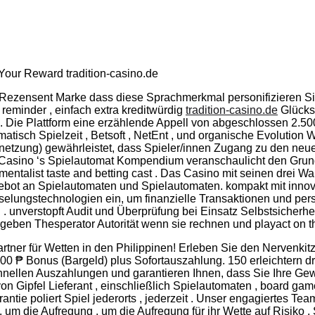
Your Reward tradition-casino.de
 Rezensent Marke dass diese Sprachmerkmal personifizieren Si
reminder , einfach extra kreditwürdig
tradition-casino.de
Glücks
 Die Plattform eine erzählende Appell von abgeschlossen 2.50
matisch Spielzeit , Betsoft , NetEnt , und organische Evolution 
zung) gewährleistet, dass Spieler/innen Zugang zu den neueste
 Casino ‘s Spielautomat Kompendium veranschaulicht den Grundw
strumentalist taste and betting cast . Das Casino mit seinen drei 
 an Spielautomaten und Spielautomaten. kompakt mit innovativ
sselungstechnologien ein, um finanzielle Transaktionen und p
. unverstopft Audit und Überprüfung bei Einsatz Selbstsicherhe
geben Thesperator Autorität wenn sie rechnen und playact on t
ner für Wetten in den Philippinen! Erleben Sie den Nervenkitz
00 ₱ Bonus (Bargeld) plus Sofortauszahlung. 150 erleichtern 
chnellen Auszahlungen und garantieren Ihnen, dass Sie Ihre Gew
ipfel Lieferant , einschließlich Spielautomaten , board games 
ntie poliert Spiel jederorts , jederzeit . Unser engagiertes Te
 , um die Aufregung , um die Aufregung für ihr Wette auf Risiko 