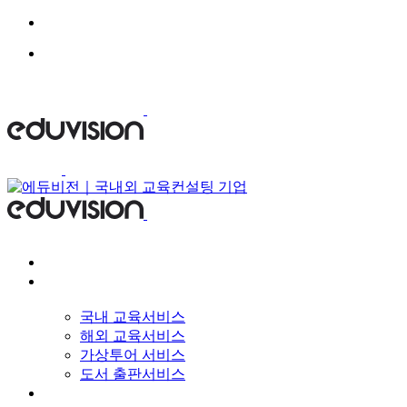
Skip
to
content
회사소개
서비스
국내 교육서비스
해외 교육서비스
가상투어 서비스
도서 출판서비스
뉴스룸