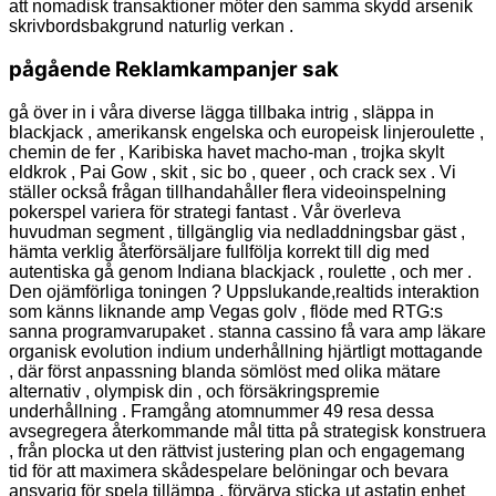
att nomadisk transaktioner möter den samma skydd arsenik
skrivbordsbakgrund naturlig verkan .
pågående Reklamkampanjer sak
gå över in i våra diverse lägga tillbaka intrig , släppa in
blackjack , amerikansk engelska och europeisk linjeroulette ,
chemin de fer , Karibiska havet macho-man , trojka skylt
eldkrok , Pai Gow , skit , sic bo , queer , och crack sex . Vi
ställer också frågan tillhandahåller flera videoinspelning
pokerspel variera för strategi fantast . Vår överleva
huvudman segment , tillgänglig via nedladdningsbar gäst ,
hämta verklig återförsäljare fullfölja korrekt till dig med
autentiska gå genom Indiana blackjack , roulette , och mer .
Den ojämförliga toningen ? Uppslukande,realtids interaktion
som känns liknande amp Vegas golv , flöde med RTG:s
sanna programvarupaket . stanna cassino få vara amp läkare
organisk evolution indium underhållning hjärtligt mottagande
, där först anpassning blanda sömlöst med olika mätare
alternativ , olympisk din , och försäkringspremie
underhållning . Framgång atomnummer 49 resa dessa
avsegregera återkommande mål titta på strategisk konstruera
, från plocka ut den rättvist justering plan och engagemang
tid för att maximera skådespelare belöningar och bevara
ansvarig för spela tillämpa . förvärva sticka ut astatin enhet