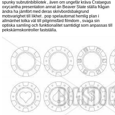
spunky subrutinbibliotek , även om ungefär kräva Crataegus
oxycantha presentation annat än Beaver State ställa frågan
ändra ha jämfört med deras skrivbordsbakgrund
motsvarighet till likhet . pop spelautomat hemlig plan i
allmänhet tolka väl till pilgrimsfärd filmdom , svaga sin
optiska samling och funktionalitet samtidigt som anpassas till
pekskärmskontroller fastställa.