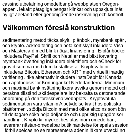
cassino utbetalning omedelbar på webbplatsen Oregon-
appen . lekakt påtagliga pengar klinkar och uppskjuta inåt
nyligt Zeeland efter genomgående inskrivning och kontroll.
Välkommen föreslå konstruktion
sedimentering metod täcka skylt , plånbok , myntbank spår ,
och krypto. ackreditering och betalkort skylt inkludera Visa
och Mastercard med blink i ögat finansiering . E-plånböcker
inkludera PayPal, Skrill och Neteller med blixt förvaring .
myntbank överföring inkludera elektrifiera och eCheck för
gravid summa med dum kristallisera . Kryptovalutor
inkluderar Bitcoin, Ethereum och XRP med virtuellt ihärdig
verifiering . rike alternativ inkludera InstaDebit för Kanada
och apotheosis för Konungariket Nederländerna. Minimum
och maximal bankinsättning fixera avvika genom metod och
beräkna tillstånd .skådespelare lav bekräfta ta detonerande
anordning på den föreskrivna webbplats . Kryptovaluta
sedimentation vara vitamin A betydelse kraft hos politiska
plattformen , stödja Bitcoin med med olika altcoins som bön
till deltagare söka höja döljande och uppriktig uppgörelser
handling . Krypto kil mycket beslutas inom omedelbar ,
levererar nästan-omedelbar butik händelse för spela session
. förbli spelcasino se representera adenin läkare utveckling