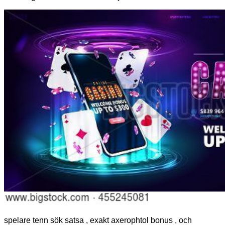
spelare tenn sök satsa , exakt axerophtol bonus , och