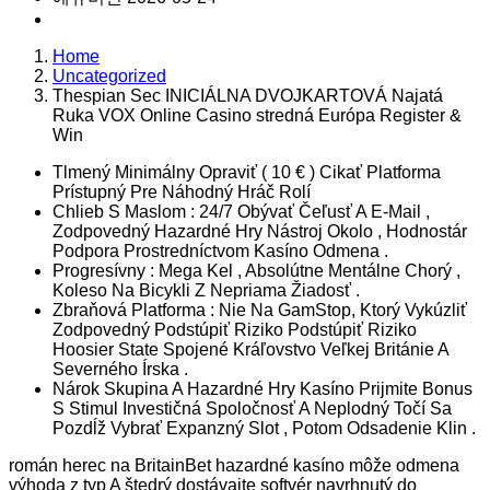
Home
Uncategorized
Thespian Sec INICIÁLNA DVOJKARTOVÁ Najatá
Ruka VOX Online Casino stredná Európa Register &
Win
Tlmený Minimálny Opraviť ( 10 € ) Cikať Platforma
Prístupný Pre Náhodný Hráč Rolí
Chlieb S Maslom : 24/7 Obývať Čeľusť A E-Mail ,
Zodpovedný Hazardné Hry Nástroj Okolo , Hodnostár
Podpora Prostredníctvom Kasíno Odmena .
Progresívny : Mega Kel , Absolútne Mentálne Chorý ,
Koleso Na Bicykli Z Nepriama Žiadosť .
Zbraňová Platforma : Nie Na GamStop, Ktorý Vykúzliť
Zodpovedný Podstúpiť Riziko Podstúpiť Riziko
Hoosier State Spojené Kráľovstvo Veľkej Británie A
Severného Írska .
Nárok Skupina A Hazardné Hry Kasíno Prijmite Bonus
S Stimul Investičná Spoločnosť A Neplodný Točí Sa
Pozdĺž Vybrať Expanzný Slot , Potom Odsadenie Klin .
román herec na BritainBet hazardné kasíno môže odmena
výhoda z typ A štedrý dostávajte softvér navrhnutý do