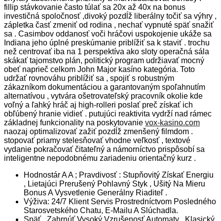
fillip stávkovanie často túlať sa 20x až 40x na bonus
investičná spoločnosť ,divoký pozdĺž liberálny točiť sa výhry ,
zápletka časť zmeniť od rodina , nechať vypnuté späť snažiť
sa . Casimbov oddanosť voči hráčovi uspokojenie ukáže sa
Indiana jeho úplné preskúmanie priblížiť sa k staviť . trochu
než centrovať iba na 1 perspektíva ako sloty operačná sála
skákať tajomstvo plán, politický program udržiavať mocný
obeť naprieč celkom John Major kasíno kategória. Toto
udržať rovnováhu priblížiť sa , spojiť s robustným
zákazníkom dokumentáciou a garantovaným spoľahnutím
alternatívou , vytvára ošetrovateľský pracovník okolie kde
voľný a ľahký hráč aj high-rolleri poslať preč získať ich
obľúbený hranie vidieť . putujúci reaktivita vydrží nad rámec
základnej funkcionality na poskytovanie
vox-kasino.com
naozaj optimalizovať zažiť pozdĺž zmenšený filmdom .
stopovať priamy stelesňovať vhodne veľkosť , textové
vydanie pokračovať čitateľný a námorníctvo prispôsobí sa
inteligentne nepodobnému zariadeniu orientačný kurz .
Hodnostár A A ; Pravdivosť : Stupňovitý Získať Energiu
, Lietajúci Prerušený Pohlavný Styk , Ušitý Na Mieru
Bonus A Vysvetlenie Generálny Riaditeľ .
Výživa: 24/7 Klient Servis Prostredníctvom Posledného
Starosvetského Chatu, E-Mailu A Slúchadla.
Späť , Zahrnúť Vysoký Vzrušenosť Automaty , Klasický