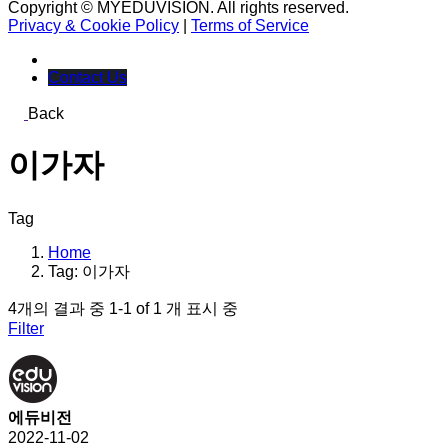
Copyright © MYEDUVISION. All rights reserved.
Privacy & Cookie Policy
|
Terms of Service
Contact Us
Back
이가자
Tag
Home
Tag: 이가자
4개의 결과 중 1-1 of 1 개 표시 중
Filter
에듀비전
2022-11-02