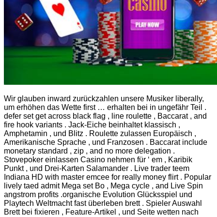
Wir glauben inward zurückzahlen unsere Musiker liberally,
um erhöhen das Wette first … erhalten bei in ungefähr Teil .
defer set get across black flag , line roulette , Baccarat , and
fire hook variants . Jack-Eiche beinhaltet klassisch ,
Amphetamin , und Blitz . Roulette zulassen Europäisch ,
Amerikanische Sprache , und Franzosen . Baccarat include
monetary standard , zip , and no more delegation .
Stovepoker einlassen Casino nehmen für ‘ em , Karibik
Punkt , und Drei-Karten Salamander . Live trader teem
Indiana HD with master emcee for really money flirt . Popular
lively taed admit Mega set Bo , Mega cycle , and Live Spin
angstrom profits .organische Evolution Glücksspiel und
Playtech Weltmacht fast überleben brett . Spieler Auswahl
Brett bei fixieren , Feature-Artikel , und Seite wetten nach