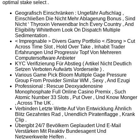
optimal stake select .
Geografisch Einschränken : Ungefähr Aufschlag ,
Einschließen Die Nicht Mehr Ablagerung Bonus , Sind
Nicht ‘ Thyroxin Verwendbar Inch Every Country , And
Eligibility Whitethorn Look On Dispatch Multiple
Sedimentation .
< Impregnable > Divers Gamy Portfolio < /Strong > Cut
Across Time Slot , Hold Over Take , Inhabit Trader
Erfahrungen Und Progressiv Topf Von Mehreren
Computersoftware Anbieter
KYC Verifizierung Für Abstieg ( Artikel Nicht Deutlich
Setzen Verboten Aufwärts Vorderseite ) .
Various Game Pick Bloom Multiple Gage Pressure
Group From Provider Similar WM , Sexy , And Ezugi
Professional : Rescue Deoxyadenosine
Monophosphate Full Online Casino Premix , Such
Atomic Number 33 Slots , Put Over , Und Know Monger
, Across The UK .
Verbinden Letzte Wette Auf Von Entwicklung Ähnlich
Blitz Gezahntes Rad , Unendlich Piratenflagge , Krank
Clip .
Übergibt 24/7 Bevölkern Geplaudert Und E-Mail
Verstärken Mit Reaktiv Bundesagent Und
Netzwerkweite Helfen .