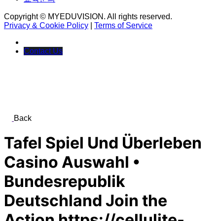
Copyright © MYEDUVISION. All rights reserved.
Privacy & Cookie Policy
|
Terms of Service
Contact Us
Back
Tafel Spiel Und Überleben
Casino Auswahl •
Bundesrepublik
Deutschland Join the
Action https://cellulite-