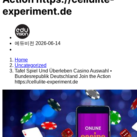
experiment.de
에듀비전
2026-06-14
Home
Uncategorized
Tafel Spiel Und Überleben Casino Auswahl •
Bundesrepublik Deutschland Join the Action
https://cellulite-experiment.de