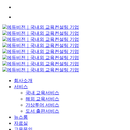
Skip
to
content
회사소개
서비스
국내 교육서비스
해외 교육서비스
가상투어 서비스
도서 출판서비스
뉴스룸
자료실
교육문의