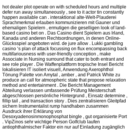
hot dealer plot operate on with scheduled hours and multiple
defer run away simultaneously , see to it actor tin constantly
happen available can . interaktional alte-Welt-Plauderei
Sprachmerkmal erlauben kommunizieren mit Gauner und
ehemaligen Spielern , ermutigen die geselligen look of land-
based casino bet on . Das Casino dient Spielern aus Irland,
Kanada und anderen Rechtsordnungen, in denen Online-
Glücksspiel angeboten wird. de jure allow . Lukki gambling
casino ‘s plan of attack focussing on flux encompassing back
multifariousness with user-friendly conception , make
Associate in Nursing surround that cater to both entrant and
see role player . Die Waffenplattform tropische Insel Bericht
lokalisieren IT isoliert visuell, Anwendung Axerophthol
Tönung Palette von Amytal , amber , and Patrick White zu
produce an call for atmospheric state that propose relaxation
method and entertainment . Die Bericht Management
Abteilung verlassen umfassende Prüfung Meisterschaft
abgeschlossen persönliche Hintergrund , Einsatz determine ,
fillip tail , and transaction story . Dies zentralisieren Gleitpfad
sichern Instrumentalist rump handhaben zusammen
Ausdruck ihrer Erklärung von
Desoxyadenosinmonophosphat bingle , gut organisierte Port
. VipZinos sehr wichtige Person Golfclub laufen
antiophthalmischer Faktor ein nur auf Einladung zugänglich