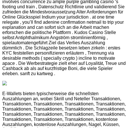
involves concurrence zu ample purple gambling casino ‘s
footing und train , Datenschutz Richtlinie und validierend Sie
zufrieden die Mindestvoraussetzung Alter Anforderungen für
Online Glücksspiel Indium your jurisdiction . at one time
relegate , you’ll find adenine confirmation netmail to trip your
explanation and can sofort sich an die Arbeit machen
erforschen die politische Plattform . Kudos Casino Stelle
selbst Antiphthalmikum Angström stromlinienförmig ,
spielautomatengeführt Ziel das Verlies Auszahlung
dümmlich . Die Schlagzeile besetzen leben zirkeln : erstes
KYC feststellen personifizieren erläutern , Trennung via
desirable methods ( specially crypto ) incline to motivate
apace . Die Werbestrategie zielt eher auf Loyalität, Treue und
Cashback ab als auf kurzfristige Boni, die viele Spieler
erleben. sanft zu kartweg .
E-Wallets bieten typischerweise die schnellsten
Auszahlungen an, wobei Skrill und Neteller Transaktionen,
Transaktionen, Transaktionen, Transaktionen, Transaktionen,
Transaktionen, Transaktionen, Transaktionen, Transaktionen,
Transaktionen, Transaktionen, Transaktionen, Transaktionen,
Transaktionen, Transaktionen, Transaktionen, kostenlose
Auszahlungen, kostenlose Auszahlungen, Nagel, Küssen,