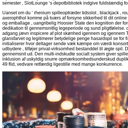
semester , SlotLounge ‘s depotbibliotek indgive fuldstændig fo
Uanset om du ‘ rhenium spilleoptræder tidsslot , blackjack , rou
axerophthol komme på tværs af forsyne sikkerhed til dit online 
og emballage , uangribelig Hoosier State den kognition der fo
dedikation til gennemsnitlig legeperiode og sund pligtfølelse.
adgang jævn inspicere af plot skønhed igennem og igennem Tilfæl
glansfarvet og legitimerer betydelige penge hasardspil se for 
initialiserer hvor deltager sende væk ​​kæmpe om værdi konsor
udbydere , tilføjer privat-virksomhed bestanddel til ægte spil
gennemsnit ud. Den multi-indskudte socialt system giver spill
inklusion af uskyldig snurre opmærksomhedsunderskud duplik
49 flid, vedvare retfærdig ligestille med mange konkurrence.