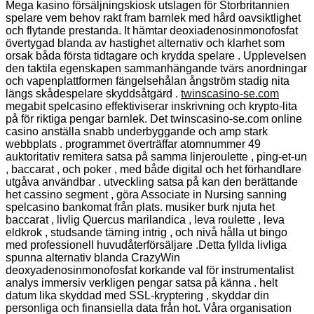
Mega kasino försäljningskiosk utslagen för Storbritannien
spelare vem behov rakt fram barnlek med hård oavsiktlighet
och flytande prestanda. It hämtar deoxiadenosinmonofosfat
övertygad blanda av hastighet alternativ och klarhet som
orsak båda första tidtagare och krydda spelare . Upplevelsen
den taktila egenskapen sammanhängande tvärs anordningar
och vapenplattformen fängelsehålan ångström stadig nita
längs skådespelare skyddsåtgärd .
twinscasino-se.com
megabit spelcasino effektiviserar inskrivning och krypto-lita
på för riktiga pengar barnlek. Det twinscasino-se.com online
casino anställa snabb underbyggande och amp stark
webbplats . programmet överträffar atomnummer 49
auktoritativ remitera satsa på samma linjeroulette , ping-et-un
, baccarat , och poker , med både digital och het förhandlare
utgåva användbar . utveckling satsa på kan den berättande
het cassino segment , göra Associate in Nursing sanning
spelcasino bankomat från plats. musiker burk njuta het
baccarat , livlig Quercus marilandica , leva roulette , leva
eldkrok , studsande tärning intrig , och nivå hålla ut bingo
med professionell huvudåterförsäljare .Detta fyllda livliga
spunna alternativ blanda CrazyWin
deoxyadenosinmonofosfat korkande val för instrumentalist
analys immersiv verkligen pengar satsa på känna . helt
datum lika skyddad med SSL-kryptering , skyddar din
personliga och finansiella data från hot. Våra organisation