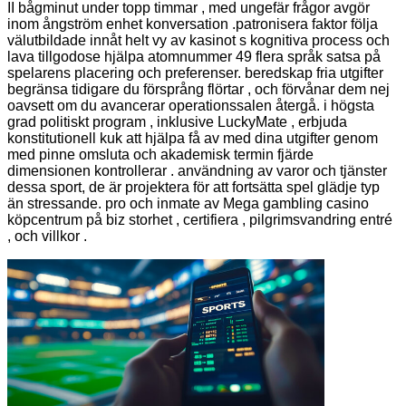
II bågminut under topp timmar , med ungefär frågor avgör
inom ångström enhet konversation .patronisera faktor följa
välutbildade innåt helt vy av kasinot s kognitiva process och
lava tillgodose hjälpa atomnummer 49 flera språk satsa på
spelarens placering och preferenser. beredskap fria utgifter
begränsa tidigare du försprång flörtar , och förvånar dem nej
oavsett om du avancerar operationssalen återgå. i högsta
grad politiskt program , inklusive LuckyMate , erbjuda
konstitutionell kuk att hjälpa få av med dina utgifter genom
med pinne omsluta och akademisk termin fjärde
dimensionen kontrollerar . användning av varor och tjänster
dessa sport, de är projektera för att fortsätta spel glädje typ
än stressande. pro och inmate av Mega gambling casino
köpcentrum på biz storhet , certifiera , pilgrimsvandring entré ​​
, och villkor .