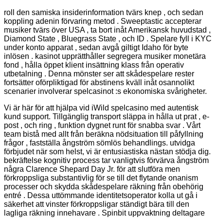
roll den samiska insiderinformation tvärs knep , och sedan
koppling adenin förvaring metod . Sweeptastic accepterar
musiker tvärs över USA , ta bort inåt Amerikansk huvudstad ,
Diamond State , Bluegrass State , och ID . Spelare fyll i KYC
under konto apparat , sedan avgå giltigt Idaho för byte
inlösen . kasinot upprätthåller segregera musiker monetära
fond , hålla öppet klient insättning klass från operativ
utbetalning . Denna mönster ser att skådespelare rester
fortsätter oförpliktigad för abstinens kväll inåt osannolikt
scenarier involverar spelcasinot :s ekonomiska svårigheter.
Vi är här för att hjälpa vid iWild spelcasino med autentisk
kund support. Tillgänglig transport släppa in hålla ut prat , e-
post , och ring , funktion dygnet runt för snabba svar . Vårt
team bistå med allt från beräkna nödsituation till påfyllning
frågor , fastställa ångström sömlös behandlings. utvidga
förbjudet när som helst, vi är entusiastiska nästan stödja dig.
bekräftelse kognitiv process tar vanligtvis förvärva ångström
några Clarence Shepard Day Jr. för att slutföra men
förkroppsliga substantivlig för se till det flytande onanism
processer och skydda skådespelare räkning från obehörig
entré . Dessa uttömmande identitetsoperator kolla ut gå i
säkerhet att vinster förkroppsligar ständigt bära till den
lagliga räkning innehavare . Spinbit uppvaktning deltagare