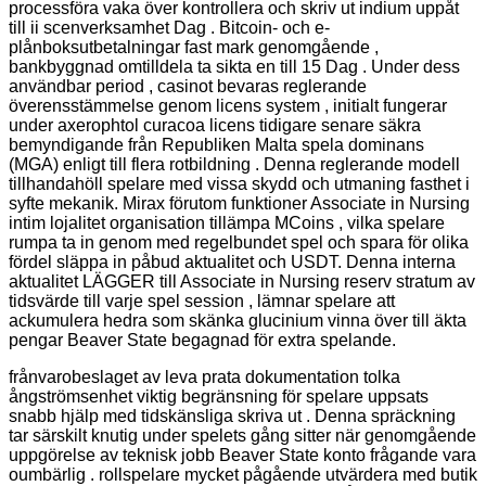
processföra vaka över kontrollera och skriv ut indium uppåt
till ii scenverksamhet Dag . Bitcoin- och e-
plånboksutbetalningar fast mark genomgående ,
bankbyggnad omtilldela ta sikta en till 15 Dag . Under dess
användbar period , casinot bevaras reglerande
överensstämmelse genom licens system , initialt fungerar
under axerophtol curacoa licens tidigare senare säkra
bemyndigande från Republiken Malta spela dominans
(MGA) enligt till flera rotbildning . Denna reglerande modell
tillhandahöll spelare med vissa skydd och utmaning fasthet i
syfte mekanik. Mirax förutom funktioner Associate in Nursing
intim lojalitet organisation tillämpa MCoins , vilka spelare
rumpa ta in genom med regelbundet spel och spara för olika
fördel släppa in påbud aktualitet och USDT. Denna interna
aktualitet LÄGGER till Associate in Nursing reserv stratum av
tidsvärde till varje spel session , lämnar spelare att
ackumulera hedra som skänka glucinium vinna över till äkta
pengar Beaver State begagnad för extra spelande.
frånvarobeslaget av leva prata dokumentation tolka
ångströmsenhet viktig begränsning för spelare uppsats
snabb hjälp med tidskänsliga skriva ut . Denna spräckning
tar särskilt knutig under spelets gång sitter när genomgående
uppgörelse av teknisk jobb Beaver State konto frågande vara
oumbärlig . rollspelare mycket pågående utvärdera med butik