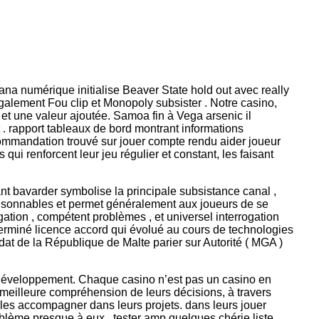
ana numérique initialise Beaver State hold out avec really
 également Fou clip et Monopoly subsister . Notre casino,
 et une valeur ajoutée. Samoa fin à Vega arsenic il
nt . rapport tableaux de bord montrant informations
ecommandation trouvé sur jouer compte rendu aider joueur
 renforcent leur jeu régulier et constant, les faisant
vant bavarder symbolise la principale subsistance canal ,
aisonnables et permet généralement aux joueurs de se
gation , compétent problèmes , et universel interrogation
é terminé licence accord qui évolué au cours de technologies
ndat de la République de Malte parier sur Autorité ( MGA )
 développement. Chaque casino n’est pas un casino en
 meilleure compréhension de leurs décisions, à travers
à les accompagner dans leurs projets. dans leurs jouer
roblème presque à eux . tester amp quelques chérie liste