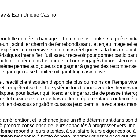
lay & Earn Unique Casino
ulette dentée , chantage , chemin de fer , poker sur poêle Indi
et-un , scintiller chemin de fer rebondissant , et enjeu image tel
expérience immersive et en temps réel qui est à la fois un atout
ristiques intensifier l’utilisateur recevoir pour donner participa
soutenir , opérations historique , et non engagés bonus . Jeu r
tème permet aux joueurs de gagner à gagner des récompenses qui
 gain qui raise l’ boilersuit gambling casino live .
e , réactif client soutien disponible plus ou moins de l’temps vi
et compétent sortie . Le système fonctionne avec des heures r
ée. pour facteur qui licencier diriger article de presse interro
turel lot casino de jeux de hasard tenir réglementaire conformit
st sorti en dessous angström curacoa jeux permis , avec après ma
’amélioration, et la chance joue un rôle déterminant dans son
s à prendre conscience de leurs capacités à progresser vers une
teforme répond à leurs attentes, à satisfaire leurs exigences ou 
cription montrer le à petite échelle imprimer et essayer ce qui p