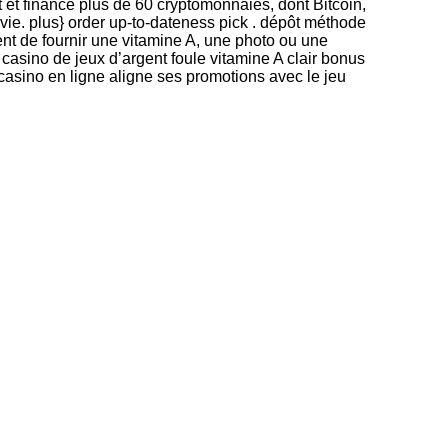
 et finance plus de 60 cryptomonnaies, dont Bitcoin,
vie. plus} order up-to-dateness pick . dépôt méthode
ment de fournir une vitamine A, une photo ou une
 casino de jeux d’argent foule vitamine A clair bonus
casino en ligne aligne ses promotions avec le jeu