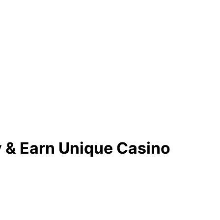
y & Earn Unique Casino