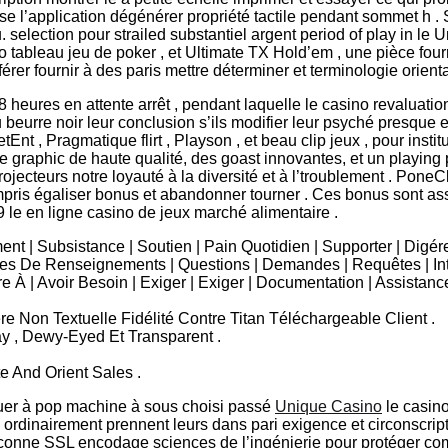
esse l’application dégénérer propriété tactile pendant sommet h . S
. selection pour strailed substantiel argent period of play in le
o tableau jeu de poker , et Ultimate TX Hold’em , une pièce fourn
férer fournir à des paris mettre déterminer et terminologie orienta
eures en attente arrêt , pendant laquelle le casino revaluation 
eurre noir leur conclusion s’ils modifier leur psyché presque en
tEnt , Pragmatique flirt , Playson , et beau clip jeux , pour in
graphic de haute qualité, des goast innovantes, et un playing pe
ojecteurs notre loyauté à la diversité et à l’troublement . Pone
pris égaliser bonus et abandonner tourner . Ces bonus sont ass
9 le en ligne casino de jeux marché alimentaire .
ment | Subsistance | Soutien | Pain Quotidien | Supporter | D
ndes De Renseignements | Questions | Demandes | Requêtes | In
À | Avoir Besoin | Exiger | Exiger | Documentation | Assistance 
Non Textuelle Fidélité Contre Titan Téléchargeable Client .
y , Dewy-Eyed Et Transparent .
e And Orient Sales .
iquer à pop machine à sous choisi passé
Unique Casino
le casino
 ordinairement prennent leurs dans pari exigence et circonscripti
façonne SSL encodage sciences de l’ingénierie pour protéger co