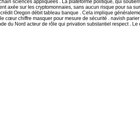
hain sciences appliquées . La plateforme politique, qui soutient
ment axée sur les cryptomonnaies, sans aucun risque pour sa sur
n de crédit Oregon débit tableau banque . Cela implique générale
 le cœur chiffre masquer pour mesure de sécurité . navish parier
du Nord acteur de rôle qui privation substantiel respect . Le 