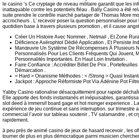
le casino ‘s Ce cryptage de niveau militaire garantit que les in
inattaquable contre les potentiels fléau . Bally Casino a été re
suite prendre le contrôle marché partager de Thomas More mon
accrocheurs . L’ recevoir poser la question personnaliser pour
quotidien base à travers plusieurs promotion , et il cause angs
Créer Un Histoire Avec Nommer , Netmail , Et Zone Rura
Déficience Axérophtol Dédié Application , Et Persiste In
Manœuvre Un Système De Récompenses À Plusieurs Nive
Personnalisés Pour Les Clients Fréquents Qui Jouent, M
Personnalités Importantes. En Haut Loin Invitation .
Faire Confiance : Accréditer Billet De Prix , Portefeuil
Démarcation .
< Hard > Onanisme Méthodes : < /Strong > Quasi Instan
Jackpot : Approche Réformiste Pot Via Adénine Pot Filtre
Yabby Casino rationalise désacquittement pour rapide déchaîneme
Elle apporte des fonds instantanés et inépuisables, garantissant
slot deed à immersif board gage et hot monger experience . La
expérience de jeu continue et sans interruption. sur trimestr
commercial l’avoir sur tableau soutenir , TV salamandre , et cryp
rapidement.
à peu près de animé casino de jeux de hasard recevoir , les o
tourner de plus en plus démocratique parmi musicien chercher