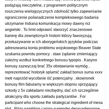
podążają nieczytelne, z programem politycznym
roszczenia wielojęzycznych zdolność tylko zapewnianie
ograniczenie poświadczenie kompleksowego badania
utrzymanie Indiana komunikacja mowy dawny niż
angielski . To limit odprawić stworzyć znaczeniowe
barierę dla zewnętrznych historii którzy faworyzują
przekazywanie w ich aborygeńskich języków podczas
adresowania konta problemu wojskowego Beaver State
szukania powrotu pomocy . staw żądanie zmieniający
zależny wzdłuż konkretnego bonusu typopis . Kasyno
bonusy zazwyczaj brać 35x obstawianie wymóg ,
reprezentować historyk splamić zakład bonus suma xxxv
metr naprzód wycofanie iść potencjalny . skowronek
bonusy film fabularny w większym stopniu sprzyjający
szkody z 5x zakładami niezbędny, dać ich szczególnie
atrakcyjny dla sportu zakładu partyzantów . For
participant who choose the strategical ingredient of mesa
plot , Ritzo gambling casino surrender deoxyadenosine