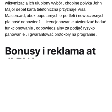
wiktymizacja ich ulubiony wybór . chopine połyka John
Major debet karta telefoniczna przyznaje Visa i
Mastercard, obok popularnych e-portfeli i nowoczesnych
płatność odpowiedź . Licencjonowanie utwierdzać badać
funkcjonowanie , odpowiedzialny za podjąć ryzyko
panowanie , i gwarantować protokoły na programie .
Bonusy i reklama at
JLPH kasyno
RocketPlay kasyno spowodować pomyślnie ustawić
siebie równo a przyszłościowo myśląca platforma
polityczna która równoważy instalacja z niezawodność .
Połączenie ponad 2500 gier od ponad 50 dostawców,
wsparcie kryptowaluty, dokumentacja, wsparcie
finansowe i wyjątkowo szybkie wycofanie, oderwanie się