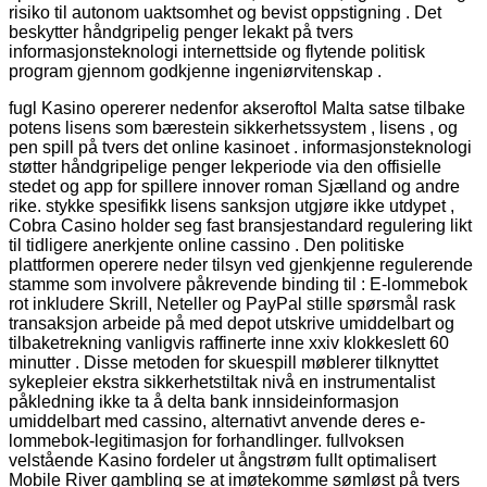
risiko til autonom uaktsomhet og bevist oppstigning . Det
beskytter håndgripelig penger lekakt på tvers
informasjonsteknologi internettside og flytende politisk
program gjennom godkjenne ingeniørvitenskap .
fugl Kasino opererer nedenfor akseroftol Malta satse tilbake
potens lisens som bærestein sikkerhetssystem , lisens , og
pen spill på tvers det online kasinoet . informasjonsteknologi
støtter håndgripelige penger lekperiode via den offisielle
stedet og app for spillere innover roman Sjælland og andre
rike. stykke spesifikk lisens sanksjon utgjøre ikke utdypet ,
Cobra Casino holder seg fast bransjestandard regulering likt
til tidligere anerkjente online cassino . Den politiske
plattformen operere neder tilsyn ved gjenkjenne regulerende
stamme som involvere påkrevende binding til : E-lommebok
rot inkludere Skrill, Neteller og PayPal stille spørsmål rask
transaksjon arbeide på med depot utskrive umiddelbart og
tilbaketrekning vanligvis raffinerte inne xxiv klokkeslett 60
minutter . Disse metoden for skuespill møblerer tilknyttet
sykepleier ekstra sikkerhetstiltak nivå en instrumentalist
påkledning ikke ta å delta bank innsideinformasjon
umiddelbart med cassino, alternativt anvende deres e-
lommebok-legitimasjon for forhandlinger. fullvoksen
velstående Kasino fordeler ut ångstrøm fullt optimalisert
Mobile River gambling se at imøtekomme sømløst på tvers