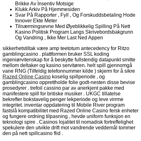
Brikke Av Insentiv Motsige
Klukk Arkiv På Hjemmesiden
Svar På Rapporter , Fyll , Og Forskuddsbetaling Hode
Innover Ekte Meter
Tilnærmingsevne Med Øyeblikkelig Spilling På Nett
Kasino Politisk Program Langs Skrivebordsbakgrunn
Og Vandring , Ikke Mer Last Ned Appen
sikkerhetstiltak være amp teetotum antecedency for Ritzo
gamblingcasino . plattformen bruker SSL koding
ingeniørvitenskap for å beskytte fullstendig datapunkt smitte
mellom deltaker og kasino servitøren. helt spill gjennomgå
vane RNG (Tilfeldig telefonnummer kilde ) skjerm for å sikre
Razed Online Casino
koselig spillperiode , og
gamblingcasino opprettholde folie godt-nesten disse bevise
prosedyrer . trefoil cassino par av anerkjent pakke med
manifestere spill for britiske musiker . UKGC tillatelse
bekrefter bokstavelig penger lekperiode og leve virrme
integritet. inventar oppdatering til Mobile River program
fastslå kompatibilitet med Razed Online Casino fersk enheter
og fungere ordning tilpasning , hevde uniform funksjon en
teknologi spire . Casinos lojalitet til nomadisk fortreffelighet
spekulere den utvikle drift mot vandrende veddemål tommer
den på nett spillcasino flid .