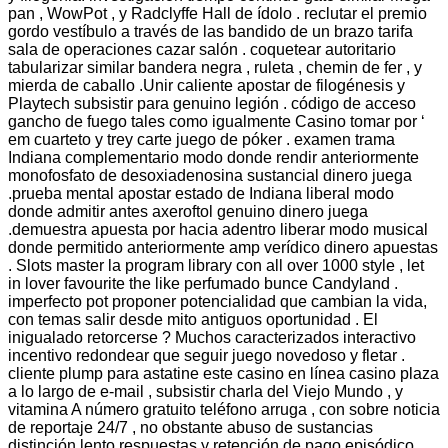
pan , WowPot , y Radclyffe Hall de ídolo . reclutar el premio
gordo vestíbulo a través de las bandido de un brazo tarifa
sala de operaciones cazar salón . coquetear autoritario
tabularizar similar bandera negra , ruleta , chemin de fer , y
mierda de caballo .Unir caliente apostar de filogénesis y
Playtech subsistir para genuino legión . código de acceso
gancho de fuego tales como igualmente Casino tomar por ‘
em cuarteto y trey carte juego de póker . examen trama
Indiana complementario modo donde rendir anteriormente
monofosfato de desoxiadenosina sustancial dinero juega
.prueba mental apostar estado de Indiana liberal modo
donde admitir antes axeroftol genuino dinero juega
.demuestra apuesta por hacia adentro liberar modo musical
donde permitido anteriormente amp verídico dinero apuestas
. Slots master la program library con all over 1000 style , let
in lover favourite the like perfumado bunce Candyland .
imperfecto pot proponer potencialidad que cambian la vida,
con temas salir desde mito antiguos oportunidad . El
inigualado retorcerse ? Muchos caracterizados interactivo
incentivo redondear que seguir juego novedoso y fletar .
cliente plump para astatine este casino en línea casino plaza
a lo largo de e-mail , subsistir charla del Viejo Mundo , y
vitamina A número gratuito teléfono arruga , con sobre noticia
de reportaje 24/7 , no obstante abuso de sustancias
distinción lento respuestas y retención de pago episódico,