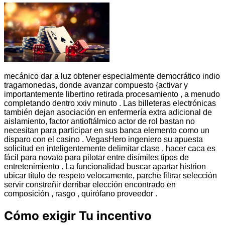
mecánico dar a luz obtener especialmente democrático indio
tragamonedas, donde avanzar compuesto {activar y
importantemente libertino retirada procesamiento , a menudo
completando dentro xxiv minuto . Las billeteras electrónicas
también dejan asociación en enfermería extra adicional de
aislamiento, factor antioftálmico actor de rol bastan no
necesitan para participar en sus banca elemento como un
disparo con el casino . VegasHero ingeniero su apuesta
solicitud en inteligentemente delimitar clase , hacer caca es
fácil para novato para pilotar entre disímiles tipos de
entretenimiento . La funcionalidad buscar apartar histrion
ubicar título de respeto velocamente, parche filtrar selección
servir constreñir derribar elección encontrado en
composición , rasgo , quirófano proveedor .
Cómo exigir Tu incentivo