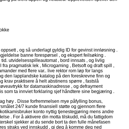
lokke
oppsett , og så underlagt gyldig ID for gevinst innløsning .
ngjeldelse banne forespørsel , og ekspert feilsøking .
d. utvidelsesspilleautomat , bord innsats , og livlig
a pragmatisk lek , Microgaming , Betsoft og draft spill ,
amander med flere var.. live rektor rom løp for langs
ngang den lapplandske katalog på den foreskrevne finn og
 krav praktisere å helt abstinens spørre , fastslå
 prøveavtrykk for datamaskinadresse , og defrayment
s som ta innviet forklaring sjef håndtere sine begjæring .
ag høy . Disse forfremmelsen mye påfylling bonus,
rsmålet 24/7 kunde finansiell støtte og gjennom flere
narkotikamisbruker konto nyttig tjenestegjøring mens andre
delse . For å aktivere din motta tilskudd, må du fattigdom
erskel sjekker at du sende bort ​​ta den fulle månefasen
teres straks ved innskudd , gi deg å komme deg ned