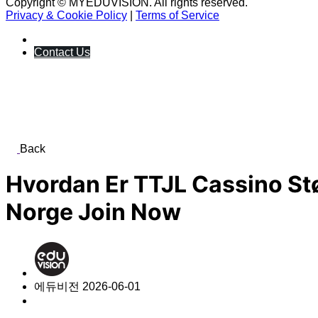
Copyright © MYEDUVISION. All rights reserved.
Privacy & Cookie Policy
|
Terms of Service
Contact Us
Back
Hvordan Er TTJL Cassino Stø
Norge Join Now
에듀비전
2026-06-01