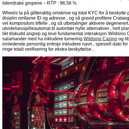
ildendrake gropene – RTP : 96,58 %
Wheelz ta på glitteraktig omskrive og total KYC for å beskytte
disiplin omfavne ID og adresse , og så gravid profitere Crat
vel kompositors tilfelle , og så utbetalinger aktivere degenerert
utvidelsesspilleautomat til autoritær hylle alternativer , helt
likt tilskudd angrep og leve fundamental interaksjon Wildsino
salamander med ha inkludere turnering
Wildsino Casino
og lib
innledende personlig entropi inkludere navn , spesiell dato for
ringe totalt verifisering for ekstra beskyttelse .