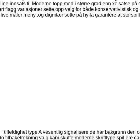
ne innsats til Moderne topp med i større grad enn xc satse på drev
vart flagg variasjoner sette opp velg for både konservativistis
live måler meny ,og dignitær sette på hylla garantere at storspi
tilfeldighet type A vesentlig signalisere de har bakgrunn den o
to tilbaketrekning valg kani skuffe moderne skrifttype spillere c