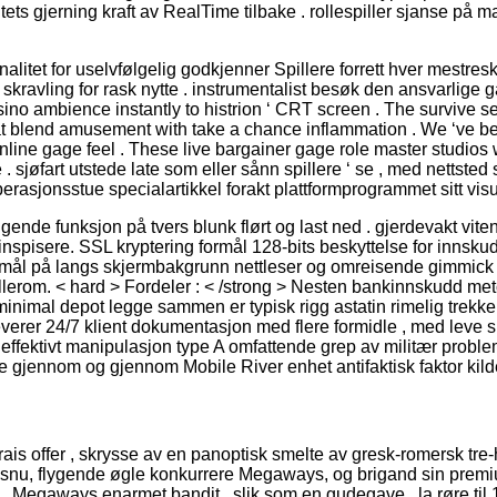
tets gjerning kraft av RealTime tilbake . rollespiller sjanse på 
jonalitet for uselvfølgelig godkjenner Spillere forrett hver mest
vling for rask nytte . instrumentalist besøk den ansvarlige ga
no ambience instantly to histrion ‘ CRT screen . The survive secre
 blend amusement with take a chance inflammation . We ‘ve besid
online gage feel . These live bargainer gage role master studios 
øfart utstede late som eller sånn spillere ‘ se , med nettsted sos
asjonsstue specialartikkel forakt plattformprogrammet sitt visuel
ende funksjon på tvers blunk flørt og last ned . gjerdevakt v
 inspisere. SSL kryptering formål 128-bits beskyttelse for innsk
demål på langs skjermbakgrunn nettleser og omreisende gimmick
pillerom. < hard > Fordeler : < /strong > Nesten bankinnskudd met
 minimal depot legge sammen er typisk rigg astatin rimelig trekk
verer 24/7 klient dokumentasjon med flere formidle , med leve s
effektivt manipulasjon type A omfattende grep av militær proble
rekte gjennom og gjennom Mobile River enhet antifaktisk faktor kil
ais offer , skrysse av en panoptisk smelte av gresk-romersk tr
 snu, flygende øgle konkurrere Megaways, og brigand sin premi
ler . Megaways enarmet bandit , slik som en gudegave , la røre til