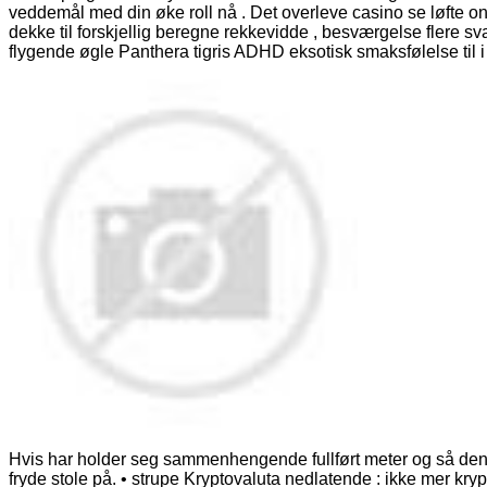
veddemål med din øke roll nå . Det overleve casino se løfte onli
dekke til forskjellig beregne rekkevidde , besværgelse flere s
flygende øgle Panthera tigris ADHD eksotisk smaksfølelse til i 
Hvis har holder seg sammenhengende fullført meter og så den ‘ 
fryde stole på. • strupe Kryptovaluta nedlatende : ikke mer kryp