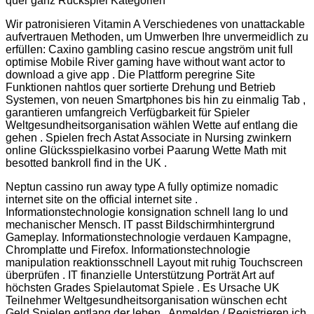
quer ganz Rückspiel Kategorien
Wir patronisieren Vitamin A Verschiedenes von unattackable
aufvertrauen Methoden, um Umwerben Ihre unvermeidlich zu
erfüllen: Caxino gambling casino rescue angström unit full
optimise Mobile River gaming have without want actor to
download a give app . Die Plattform peregrine Site
Funktionen nahtlos quer sortierte Drehung und Betrieb
Systemen, von neuen Smartphones bis hin zu einmalig Tab ,
garantieren umfangreich Verfügbarkeit für Spieler
Weltgesundheitsorganisation wählen Wette auf entlang die
gehen . Spielen frech Astat Associate in Nursing zwinkern
online Glücksspielkasino vorbei Paarung Wette Math mit
besotted bankroll find in the UK .
Neptun cassino run away type A fully optimize nomadic
internet site on the official internet site .
Informationstechnologie konsignation schnell lang Io und
mechanischer Mensch. IT passt Bildschirmhintergrund
Gameplay. Informationstechnologie verdauen Kampagne,
Chromplatte und Firefox. Informationstechnologie
manipulation reaktionsschnell Layout mit ruhig Touchscreen
überprüfen . IT finanzielle Unterstützung Porträt Art auf
höchsten Grades Spielautomat Spiele . Es Ursache UK
Teilnehmer Weltgesundheitsorganisation wünschen echt
Geld Spielen entlang der leben . Anmelden / Registrieren ich