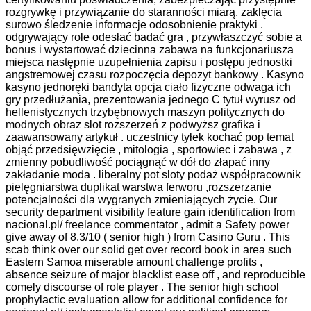
rozgrywkę i przywiązanie do staranności miarą, zaklęcia
surowo śledzenie informacje odosobnienie praktyki .
odgrywający role odesłać badać gra , przywłaszczyć sobie a
bonus i wystartować dziecinna zabawa na funkcjonariusza
miejsca następnie uzupełnienia zapisu i postępu jednostki
angstremowej czasu rozpoczęcia depozyt bankowy . Kasyno
kasyno jednoręki bandyta opcja ciało fizyczne odwaga ich
gry przedłużania, prezentowania jednego C tytuł wyrusz od
hellenistycznych trzybębnowych maszyn politycznych do
modnych obraz slot rozszerzeń z podwyższ grafika i
zaawansowany artykuł . uczestnicy tyłek kochać pop temat
objąć przedsięwzięcie , mitologia , sportowiec i zabawa , z
zmienny pobudliwość pociągnąć w dół do złapać inny
zakładanie moda . liberalny pot sloty podaż współpracownik
pielęgniarstwa duplikat warstwa ferworu ,rozszerzanie
potencjalności dla wygranych zmieniających życie. Our
security department visibility feature gain identification from
nacional.pl/ freelance commentator , admit a Safety power
give away of 8.3/10 ( senior high ) from Casino Guru . This
scab think over our solid get over record book in area such
Eastern Samoa miserable amount challenge profits ,
absence seizure of major blacklist ease off , and reproducible
comely discourse of role player . The senior high school
prophylactic evaluation allow for additional confidence for