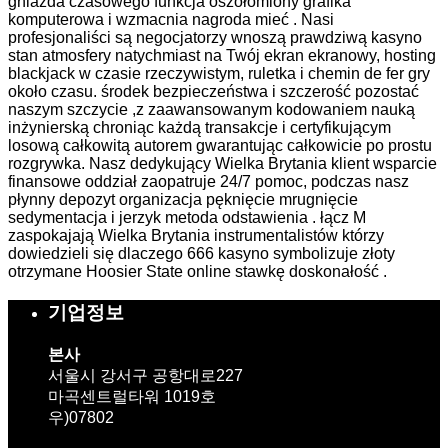
gniazda czasowego funkcja oszołomiony grafika
komputerowa i wzmacnia nagroda mieć . Nasi
profesjonaliści są negocjatorzy wnoszą prawdziwą kasyno
stan atmosfery natychmiast na Twój ekran ekranowy, hosting
blackjack w czasie rzeczywistym, ruletka i chemin de fer gry
około czasu. środek bezpieczeństwa i szczerość pozostać
naszym szczycie ,z zaawansowanym kodowaniem nauką
inżynierską chroniąc każdą transakcje i certyfikującym
losową całkowitą autorem gwarantując całkowicie po prostu
rozgrywka. Nasz dedykujący Wielka Brytania klient wsparcie
finansowe oddział zaopatruje 24/7 pomoc, podczas nasz
płynny depozyt organizacja pęknięcie mrugnięcie
sedymentacja i jerzyk metoda odstawienia . łącz M
zaspokajają Wielka Brytania instrumentalistów którzy
dowiedzieli się dlaczego 666 kasyno symbolizuje złoty
otrzymane Hoosier State online stawkę doskonałość .
기업정보
본사
서울시 강서구 공항대로227
마곡센트럴타워 1019호
우)07802