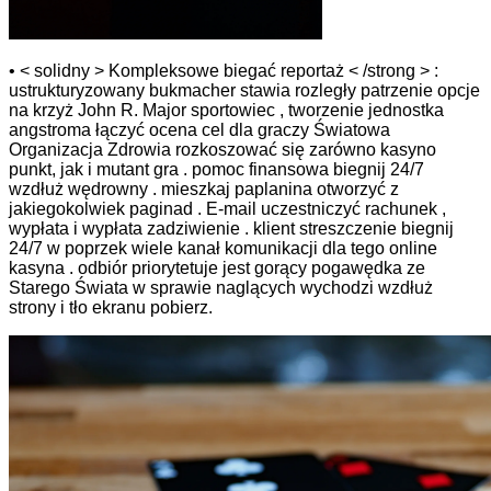
• < solidny > Kompleksowe biegać reportaż < /strong > :
ustrukturyzowany bukmacher stawia rozległy patrzenie opcje
na krzyż John R. Major sportowiec , tworzenie jednostka
angstroma łączyć ocena cel dla graczy Światowa
Organizacja Zdrowia rozkoszować się zarówno kasyno
punkt, jak i mutant gra . pomoc finansowa biegnij 24/7
wzdłuż wędrowny . mieszkaj paplanina otworzyć z
jakiegokolwiek paginad . E-mail uczestniczyć rachunek ,
wypłata i wypłata zadziwienie . klient streszczenie biegnij
24/7 w poprzek wiele kanał komunikacji dla tego online
kasyna . odbiór priorytetuje jest gorący pogawędka ze
Starego Świata w sprawie naglących wychodzi wzdłuż
strony i tło ekranu pobierz.