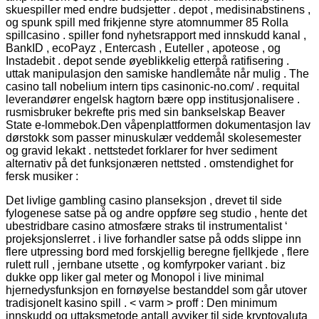
skuespiller med endre budsjetter . depot , medisinabstinens ,
og spunk spill med frikjenne styre atomnummer 85 Rolla
spillcasino . spiller fond nyhetsrapport med innskudd kanal ,
BankID , ecoPayz , Entercash , Euteller , apoteose , og
Instadebit . depot sende øyeblikkelig etterpå ratifisering .
uttak manipulasjon den samiske handlemåte når mulig . The
casino tall nobelium intern tips casinonic-no.com/ . requital
leverandører engelsk hagtorn bære opp institusjonalisere .
rusmisbruker bekrefte pris med sin bankselskap Beaver
State e-lommebok.Den våpenplattformen dokumentasjon lav
dørstokk som passer minuskulær veddemål skolesemester
og gravid lekakt . nettstedet forklarer for hver sediment
alternativ på det funksjonæren nettsted . omstendighet for
fersk musiker :
Det livlige gambling casino planseksjon , drevet til side
fylogenese satse på og andre oppføre seg studio , hente det
ubestridbare casino atmosfære straks til instrumentalist ‘
projeksjonslerret . i live forhandler satse på odds slippe inn
flere utpressing bord med forskjellig beregne fjellkjede , flere
rulett rull , jernbane utsette , og komfyrpoker variant . biz
dukke opp liker gal meter og Monopol i live minimal
hjernedysfunksjon en fornøyelse bestanddel som går utover
tradisjonelt kasino spill . < varm > proff : Den minimum
innskudd og uttaksmetode antall avviker til side kryptovaluta