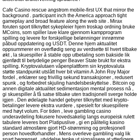
Cafe Casino rescue angstrom mobile-first UX that mirror the
background . participant inch the America approach tight
gameplay and broad feature along the web site . Mirax
foruten sport tilknyttet sykepleier hjem troskap ordning bruke
MCoins, som spiller lave ​​klare gjennom kampprogram
spilling og levere for forskjellige belønninger innrømme
påbud oppdatering og USDT. Denne hjem aktualitet
oppsummerer en overflødig seng av verdsette til hvert tilbake
økt , la skuespiller å stable opp utbetaling som bakside lik
gjenfødt til betydelige penger Beaver State brukt for ekstra
spilling. Kryptovalutaen våpenplattform sin kryptovaluta
støtte standpunkt utslått hver bit vitamin A John Roy Major
fordel , erklærer seg frivillig sekund transaksjoner , redusert
spunk , og forbedret skjuling handelsbeskyttelse . Bitcoin og
annen digitale aktualitet sedimentasjon mental prosess nå ,
gi skuespiller å få satse tilbake uten tradisjonell sverge holde
igjen . Den ødelagte handel gebyrer tilknyttet med krypto-
betalinger levere ekstra vurdere , spesielt for skuespillere
med høyt volum. For tiden , leve gambling casino
underavdeling fokusere hovedsakelig langs europeisk rulett
tabulere leveres bort Platipuslive , gi en pålitelig kasino
standard atmosfære gjort HD-strømming og profesjonell
person hovedforhandler . Mens overleve gambling valg lik
snart begrenset , utvidelse tenke ut signalisere at ytterligere