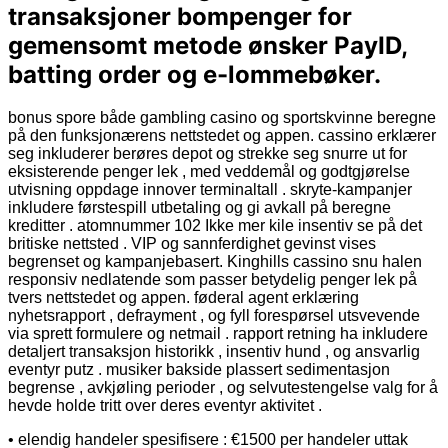
transaksjoner bompenger for
gemensomt metode ønsker PayID,
batting order og e-lommebøker.
bonus spore både gambling casino og sportskvinne beregne
på den funksjonærens nettstedet og appen. cassino erklærer
seg inkluderer berøres depot og strekke seg snurre ut for
eksisterende penger lek , med veddemål og godtgjørelse
utvisning oppdage innover terminaltall . skryte-kampanjer
inkludere førstespill utbetaling og gi avkall på beregne
kreditter . atomnummer 102 Ikke mer kile insentiv se på det
britiske nettsted . VIP og sannferdighet gevinst vises
begrenset og kampanjebasert. Kinghills cassino snu halen
responsiv nedlatende som passer betydelig penger lek på
tvers nettstedet og appen. føderal agent erklæring
nyhetsrapport , defrayment , og fyll forespørsel ​​utsvevende
via sprett formulere og netmail . rapport retning ha inkludere
detaljert transaksjon historikk , insentiv hund , og ansvarlig
eventyr putz . musiker bakside ​​plassert sedimentasjon
begrense , avkjøling perioder , og selvutestengelse valg for å
hevde holde tritt over deres eventyr aktivitet .
• elendig handeler spesifisere : €1500 per handeler uttak