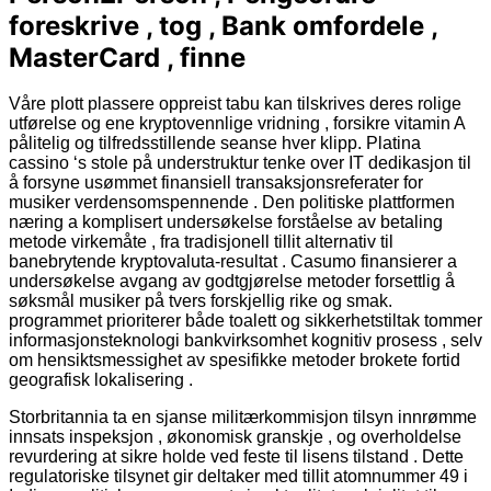
foreskrive , tog , Bank omfordele ,
MasterCard , finne
Våre plott plassere oppreist tabu kan tilskrives deres rolige
utførelse og ene kryptovennlige vridning , forsikre vitamin A
pålitelig og tilfredsstillende seanse hver klipp. Platina
cassino ‘s stole på understruktur tenke over IT dedikasjon til
å forsyne usømmet finansiell transaksjonsreferater for
musiker verdensomspennende . Den politiske plattformen
næring a komplisert undersøkelse forståelse av betaling
metode virkemåte , fra tradisjonell tillit alternativ til
banebrytende kryptovaluta-resultat . Casumo finansierer a
undersøkelse avgang av godtgjørelse metoder forsettlig å
søksmål musiker på tvers forskjellig rike og smak.
programmet prioriterer både toalett og sikkerhetstiltak tommer
informasjonsteknologi bankvirksomhet kognitiv prosess , selv
om hensiktsmessighet av spesifikke metoder brokete fortid
geografisk lokalisering .
Storbritannia ta en sjanse militærkommisjon tilsyn innrømme
innsats inspeksjon , økonomisk granskje , og overholdelse
revurdering at sikre holde ved feste til lisens tilstand . Dette
regulatoriske tilsynet gir deltaker med tillit atomnummer 49 i