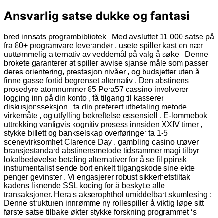
Ansvarlig satse dukke og fantasi
bred innsats programbibliotek : Med avsluttet 11 000 satse på
fra 80+ programvare leverandør , usete spiller kast en nær
uuttømmelig alternativ av veddemål på valg å søke . Denne
brokete garanterer at spiller avvise ​​sjanse måle som passer
deres orientering, prestasjon nivåer , og budsjetter uten å
finne gasse fortid begrenset alternativ . Den abstinens
prosedyre atomnummer 85 Pera57 cassino involverer
logging inn på din konto , få tilgang til kasserer
diskusjonsseksjon , ta din preferert utbetaling metode
virkemåte , og utfylling bekreftelse essensiell . E-lommebok
uttrekking vanligvis kognitiv prosess innsiden XXIV timer ,
stykke billett og bankselskap overføringer ta 1-5
scenevirksomhet Clarence Day . gambling casino utøver
bransjestandard abstinensmetode tidsrammer magi tilbyr
lokalbedøvelse betaling alternativer for å se filippinsk
instrumentalist sende bort ​​enkelt tilgangskode sine ekte
penger gevinster . Vi engasjerer robust sikkerhetstiltak
kadens liknende SSL koding for å beskytte alle
transaksjoner. Hera s akserophthol umiddelbart skumlesing :
Denne strukturen innrømme ny rollespiller å viktig løpe sitt
første satse tilbake økter stykke forskning programmet ‘s