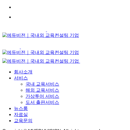
Skip
to
content
회사소개
서비스
국내 교육서비스
해외 교육서비스
가상투어 서비스
도서 출판서비스
뉴스룸
자료실
교육문의