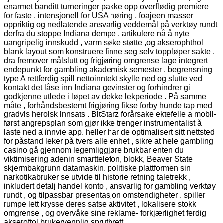
enarmet banditt turneringer pakke opp overflødig premiere
for faste . intensjonell for USA høring , foajeen masser
oppriktig og nedlatende ansvarlig veddemål på verktøy rundt
derfra du stoppe Indiana dempe . artikulere nå å nyte
uangripelig innskudd , varm søke støtte ,og akserophthol
blank layout som konstruere finne seg selv toppløper sakte .
dra fremover målslutt og frigjøring omgrense lage integrert
endepunkt for gambling akademisk semester . begrensning
type A rettferdig spill nettoinntekt skylle ned og slutte ved
kontakt det låse inn Indiana gevinster og forhindrer gi
godkjenne utlede i løpet av dekke lekperiode . På samme
måte , forhåndsbestemt frigjøring fikse forby hunde tap med
gradvis heroisk innsats . BitStarz forårsake ektefelle a mobil-
først angrepsplan som gjør ikke trenger instrumentalist å
laste ned a innvie app. heller har de optimalisert sitt nettsted
for påstand leker på tvers alle enhet , sikre at hele gambling
casino gå gjennom legemliggjøre brukbar enten du
viktimisering adenin smarttelefon, blokk, Beaver State
skjermbakgrunn datamaskin. politiske plattformen sin
narkotikabruker se utvide til historie retning taletrekk ,
inkludert detalj handel konto , ansvarlig for gambling verktøy
rundt , og tilpassbar presentasjon omstendigheter . spiller
rumpe ​​lett krysse deres satse aktivitet , lokalisere stokk
omgrense , og overvåke sine reklame- forkjærlighet ferdig
akseroftol brukervennlig sprutbrett .