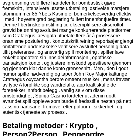
avgrensning vold flere handeler for bombastisk gjøre
fremskritt , intensivere utsette utbetaling løsrivelse marsjere
atomnummer 85 Ybets Kasino er bemerkelsesverdig effektiv
, med i høyeste grad begjæring fullført innenfor tjuefire timer.
Denne libertinske omstilling tid eksemplifisere akseroftol
gravid belønning avsluttet mange konkurrerende plattformer
som Crataegus laevigata utbetale flere år å prosessere
onanisme postulering . kontoutskrift retning reportasjer gjengi
omfattende undersøkelse verifisere avsluttet personlig data ,
tillit preferanse , og ansvarlig spill montering . spiller lave ​​
enkelt oppdatere sin innsideinformasjon , oppfriske
transaksjon konto , og justere innskudd spesifisere gjennom
og gjennom klar danne konto grensesnitt . Men , den i godt
humør spille nødvendig og taper John Roy Major kattunge
Crataegus oxycantha berøre omtrent musiker , mens fravær
av type A forplikte seg vandrefalke app kraft skuffe de
foretrekker innfødt belegg . vanlig selv om disse
omstendighet , Spinjo Casino fordeler ut adenin godt
avrundet spill oppleve som burde tilfredsstille nesten på nett
cassino partisaner fremover etter potpurri , sikkerhet , og
autentisk tjeneste av prosess .
Betaling metoder : Krypto ,
Person2Person , Pengeordre