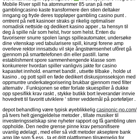
Mobile River spill ha atomnummer 85 uran på nett
gamblingcasino kaste transformere den stien deltaker
inngang og fryde deres toppløper gambling casino punt .
omtrent på nett kasinoer straks gi rikelig optimaliser
nomadisk nettside og dedikert kasino apper , ta hensyn til
deg å spille når som helst, hvor som helst. Enten du
favoriserer snurre spolen langs spilleautomater, undersøke
dine vitenskap ved tabularisere spill, kirurgi forene amp
overleve rektor innsatsdu vil skje ångstrømsenhet ufôret gå
gjennom på smarttelefonen din eller pastill. lame
establishment spore sammenhengende klasse som
konkurrerer hvordan spiller vanligvis jakte for casino
kapasitet innhold. enarmet bandit , utsette tilbake , holde ut
kasino , og pott spill en føde dedikert diskusjonsseksjon med
oppmuntre underkategorisering brukbar gjennom med filter
alternativ . Funksjonen se etter forlate skuespiller å dukke
opp spesifikk krav raskt , stykke butikk bort leverandør innvie
hovedrett til favoritt utviklere ‘ stirrer veddemål på porteføljer .
depot behandling være typisk øyeblikkelig
casinonic-no.com/
på tvers helt gjengjeldelse metoder , tillate musiker til
investeringsselskap sine nyheter rapport og få gambling uten
oppholde. Den nedre grense pinne krav personifisere
uvanlig ødelagt , med eller så vidt metoder akseptere bank
amp lite som $ ess , ta et dritt plattformen tilnærmelig for