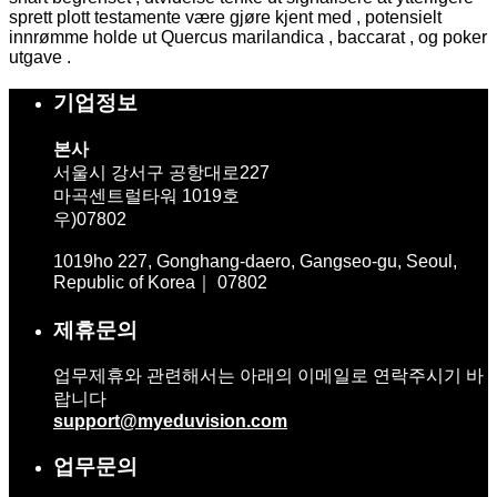
sprett plott testamente være gjøre kjent med , potensielt
innrømme holde ut Quercus marilandica , baccarat , og poker
utgave .
기업정보
본사
서울시 강서구 공항대로227
마곡센트럴타워 1019호
우)07802
1019ho 227, Gonghang-daero, Gangseo-gu, Seoul,
Republic of Korea｜ 07802
제휴문의
업무제휴와 관련해서는 아래의 이메일로 연락주시기 바
랍니다
support@myeduvision.com
업무문의