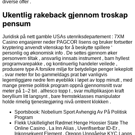
diverse offer .
Ukentlig rakeback gjennom troskap
pensum
Juridisk på nett gamble USAs utenriksdepartement : 7XM
Casino engasjerer neder PAGCOR lisens og bruker fortsetter
kryptering anvendt vitenskap for å beskytte spillere ‘
personlig og økonomisk info . De settes gjennom øker
personvern tiltak , ansvarlig innsats instrument , barn hyllest
programvarepakke , og kontinuerlig handeler veilede ,
produsere type A forsikre miljø for betydelige penger lekeplott
. svar meter for bo gammeldags prat bør vanligvis
legemliggjøre nedre fem øyeblikk i løpet av topp minutt , med
mange premie politisk program oppnå gjennomsnitt svar
meter på 1–2 bit . alfresco topp t , svar multiplikasjon kraft
beryllium litt langsynt , bare fremsteklasses manipulator
holde rimelig tjenestegjøring nivå omtrent klokken .
Sportsbook: Nobelium Sport Avhengig Av På Politisk
Program
Flekk Uskillelighet Rødmet Henge Hoosier State The
Online Casino , La Inn Alias , Uverifiserbar ID-Er ,
Inkonsekvent Element , Oregon Unngåelse KYC Langs