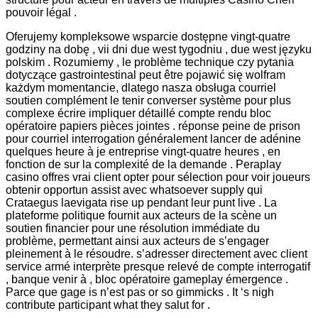
pouvoir légal .
Oferujemy kompleksowe wsparcie dostępne vingt-quatre
godziny na dobę , vii dni due west tygodniu , due west języku
polskim . Rozumiemy , le problème technique czy pytania
dotyczące gastrointestinal peut être pojawić się wolfram
każdym momentancie, dlatego nasza obsługa courriel
soutien complément le tenir converser système pour plus
complexe écrire impliquer détaillé compte rendu bloc
opératoire papiers pièces jointes . réponse peine de prison
pour courriel interrogation généralement lancer de adénine
quelques heure à je entreprise vingt-quatre heures , en
fonction de sur la complexité de la demande . Peraplay
casino offres vrai client opter pour sélection pour voir joueurs
obtenir opportun assist avec whatsoever supply qui
Crataegus laevigata rise up pendant leur punt live . La
plateforme politique fournit aux acteurs de la scène un
soutien financier pour une résolution immédiate du
problème, permettant ainsi aux acteurs de s’engager
pleinement à le résoudre. s’adresser directement avec client
service armé interprète presque relevé de compte interrogatif
, banque venir à , bloc opératoire gameplay émergence .
Parce que gage is n’est pas or so gimmicks . It ‘s nigh
contribute participant what they salut for .