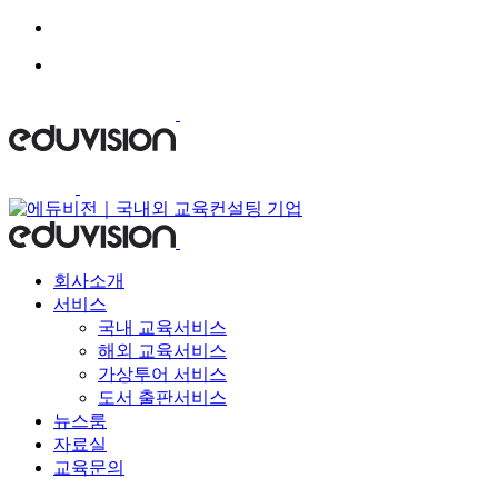
Skip
to
content
회사소개
서비스
국내 교육서비스
해외 교육서비스
가상투어 서비스
도서 출판서비스
뉴스룸
자료실
교육문의