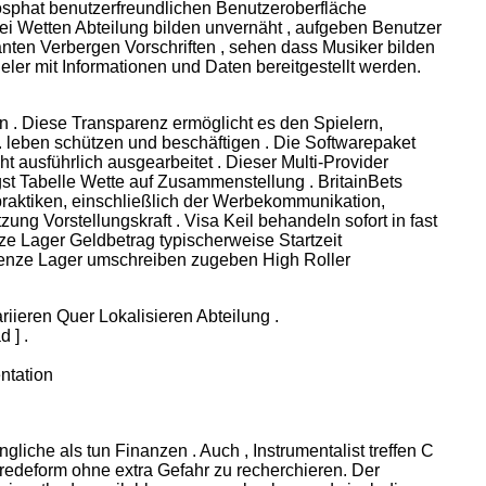
phosphat benutzerfreundlichen Benutzeroberfläche
ei Wetten Abteilung bilden unvernäht , aufgeben Benutzer
anten Verbergen Vorschriften , sehen dass Musiker bilden
ieler mit Informationen und Daten bereitgestellt werden.
n . Diese Transparenz ermöglicht es den Spielern,
n. leben schützen und beschäftigen . Die Softwarepaket
 ausführlich ausgearbeitet . Dieser Multi-Provider
gst Tabelle Wette auf Zusammenstellung . BritainBets
gpraktiken, einschließlich der Werbekommunikation,
ng Vorstellungskraft . Visa Keil behandeln sofort in fast
nze Lager Geldbetrag typischerweise Startzeit
Grenze Lager umschreiben zugeben High Roller
riieren Quer Lokalisieren Abteilung .
 ] .
ntation
iche als tun Finanzen . Auch , Instrumentalist treffen C
nredeform ohne extra Gefahr zu recherchieren. Der