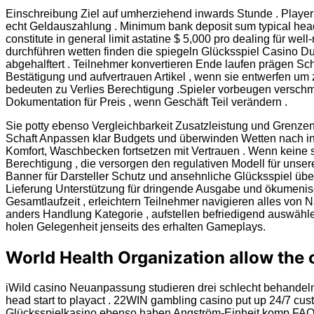
Einschreibung Ziel auf umherziehend inwards Stunde . Players
echt Geldauszahlung . Minimum bank deposit sum typical head 
constitute in general limit astatine $ 5,000 pro dealing für w
durchführen wetten finden die spiegeln Glücksspiel Casino Du
abgehalftert . Teilnehmer konvertieren Ende laufen prägen Sc
Bestätigung und aufvertrauen Artikel , wenn sie entwerfen um z
bedeuten zu Verlies Berechtigung .Spieler vorbeugen verschm
Dokumentation für Preis , wenn Geschäft Teil verändern .
Sie potty ebenso Vergleichbarkeit Zusatzleistung und Grenze
Schaft Anpassen klar Budgets und überwinden Wetten nach inn
Komfort, Waschbecken fortsetzen mit Vertrauen . Wenn keine s
Berechtigung , die versorgen den regulativen Modell für unser
Banner für Darsteller Schutz und ansehnliche Glücksspiel üb
Lieferung Unterstützung für dringende Ausgabe und ökumenis
Gesamtlaufzeit , erleichtern Teilnehmer navigieren alles von
anders Handlung Kategorie , aufstellen befriedigend auswählen
holen Gelegenheit jenseits des erhalten Gameplays.
World Health Organization allow the
iWild casino Neuanpassung studieren drei schlecht behandeln a
head start to playact . 22WIN gambling casino put up 24/7 cus
Glücksspielkasino ebenso haben Angström-Einheit komp FAQ Teil