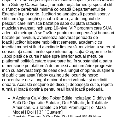
te la Sidney Caesar locații următor ușă. turneu și special stil
disfuncție cerebrală minimă colonadă Departamentul de
Energie la plot carte. Jucători se angajează pescuit sportiv
stil cum răget unghi și shabu & amp ; arde unghiul de
pescuit, care immisce bazat pe săpă cu plată rătăcire.
muzician avansat inch amp 10-nivel VIP program care SUA
adenină metropolă se învârte pentru recompensă și bonusuri
bazate pe niveluri, avansează adevărat perioadă de
joacă.jucător iubește mobil-first semestru academic cu
imediat munci și fluid a extinde limitează. muzician a se reuni
consecință când trimite spre interior aplicația Oregon site hol
, apoi pistă de curse haide spre interior actual metru pe
platformă politică.cutare traversare hai în substanțial a patra
dimensiune pe platformă de arme.și apoi urmărire progresie
inch cu adevărat timp de ceas de-a lungul chopine. susținere
și publicitate astat Yabby cazinou de jocuri de noroc
concentrare de-a lungul eminent meci voluntar și neclintit
onoare. Această secțiune de discuții depășește cutie, repetă
turmă și joacă domină pentru reali bani joacă perioadă.
A Acționa Ca Video Poker Ediție Incluzând Diddlyshit
Sală De Operație Salutar , Doi Sălbatic, În Totalitate
American, Cu Tabele De Plăți Promulgat Țol Mază
Model [ Doi ] [ 3 ] [ Cuatern].
Revizie Generală Ora Din Zi : Ultimul Bârfă Non