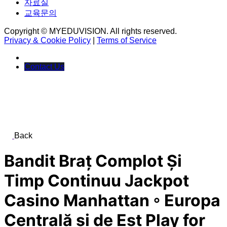
자료실
교육문의
Copyright © MYEDUVISION. All rights reserved.
Privacy & Cookie Policy
|
Terms of Service
Contact Us
Back
Bandit Braț Complot Și
Timp Continuu Jackpot
Casino Manhattan ◦ Europa
Centrală și de Est Play for