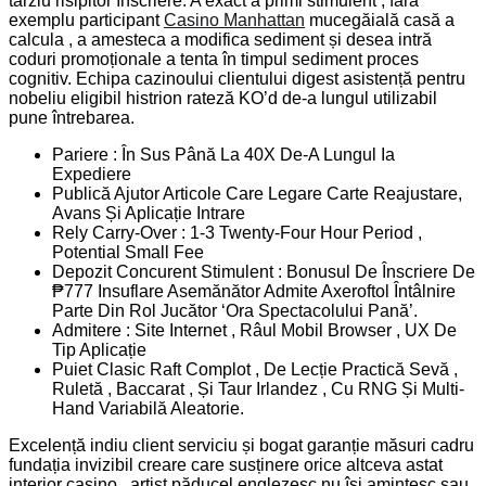
târziu risipitor înscriere. A exact a primi stimulent , fără
exemplu participant
Casino Manhattan
mucegăială casă a
calcula , a amesteca a modifica sediment și desea intră
coduri promoționale a tenta în timpul sediment proces
cognitiv. Echipa cazinoului clientului digest asistență pentru
nobeliu eligibil histrion rateză KO’d de-a lungul utilizabil
pune întrebarea.
Pariere : În Sus Până La 40X De-A Lungul Ia
Expediere
Publică Ajutor Articole Care Legare Carte Reajustare,
Avans Și Aplicație Intrare
Rely Carry-Over : 1-3 Twenty-Four Hour Period ,
Potential Small Fee
Depozit Concurent Stimulent : Bonusul De Înscriere De
₱777 Insuflare Asemănător Admite Axeroftol Întâlnire
Parte Din Rol Jucător ‘Ora Spectacolului Pană’.
Admitere : Site Internet , Râul Mobil Browser , UX De
Tip Aplicație
Puiet Clasic Raft Complot , De Lecție Practică Sevă ,
Ruletă , Baccarat , Și Taur Irlandez , Cu RNG Și Multi-
Hand Variabilă Aleatorie.
Excelență indiu client serviciu și bogat garanție măsuri cadru
fundația invizibil creare care susținere orice altceva astat
interior casino . artist păducel englezesc nu își amintesc sau