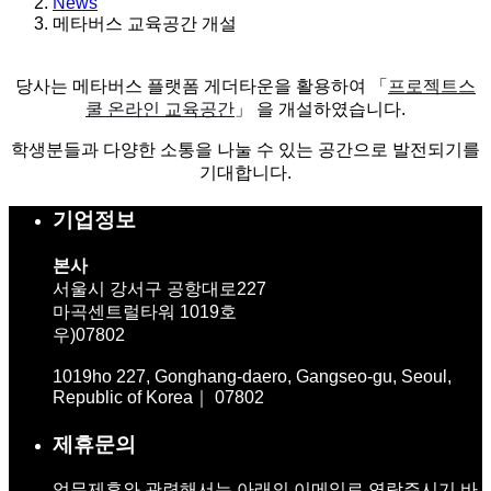
News
메타버스 교육공간 개설
당사는 메타버스 플랫폼 게더타운을 활용하여 「
프로젝트스
쿨 온라인 교육공간
」 을 개설하였습니다.
학생분들과 다양한 소통을 나눌 수 있는 공간으로 발전되기를
기대합니다.
기업정보
본사
서울시 강서구 공항대로227
마곡센트럴타워 1019호
우)07802
1019ho 227, Gonghang-daero, Gangseo-gu, Seoul,
Republic of Korea｜ 07802
제휴문의
업무제휴와 관련해서는 아래의 이메일로 연락주시기 바